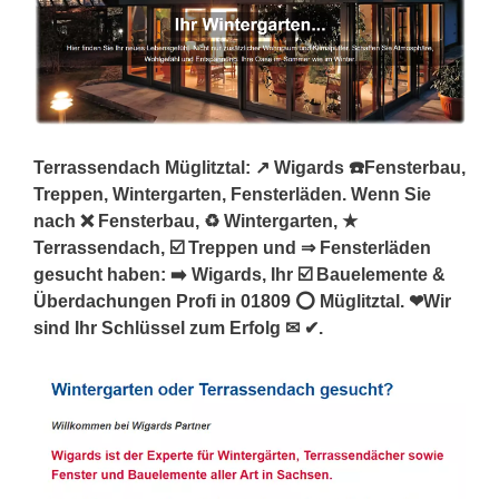
Terrassendach Müglitztal: ↗️ Wigards ☎️Fensterbau,
Treppen, Wintergarten, Fensterläden. Wenn Sie
nach ❌ Fensterbau, ♻ Wintergarten, ★
Terrassendach, ☑️ Treppen und ⇒ Fensterläden
gesucht haben: ➡️ Wigards, Ihr ☑️ Bauelemente &
Überdachungen Profi in 01809 ⭕ Müglitztal. ❤Wir
sind Ihr Schlüssel zum Erfolg ✉ ✔.