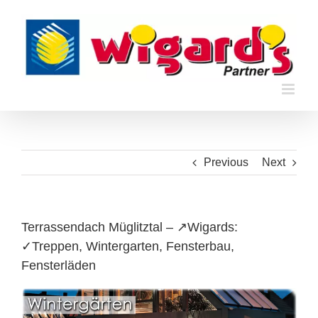
Skip
to
content
Previous
Next
Terrassendach Müglitztal – ↗️Wigards:
✓Treppen, Wintergarten, Fensterbau,
Fensterläden