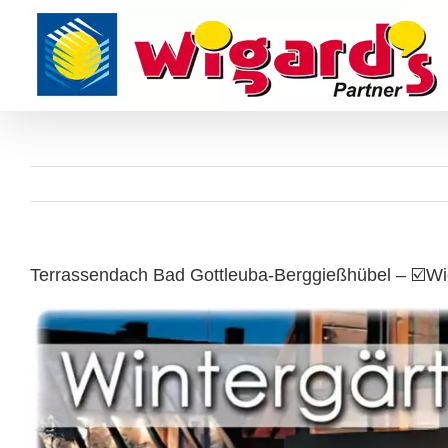
Skip
to
content
Terrassendach Bad Gottleuba-Berggießhübel – ☑️Wig