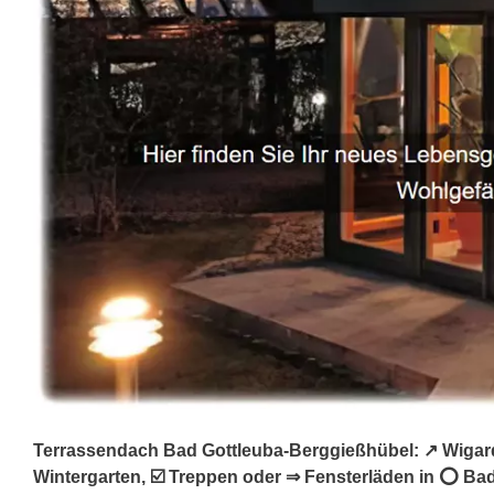
Terrassendach Bad Gottleuba-Berggießhübel: ↗️ Wigard
Wintergarten, ☑️ Treppen oder ⇒ Fensterläden in ⭕ Ba