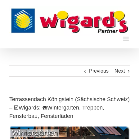
Skip
to
content
Previous
Next
Terrassendach Königstein (Sächsische Schweiz)
– ☑️Wigards: ☎️Wintergarten, Treppen,
Fensterbau, Fensterläden