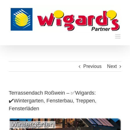
Skip
to
content
Previous
Next
Terrassendach Roßwein – ✅Wigards:
✔️Wintergarten, Fensterbau, Treppen,
Fensterläden