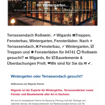
Terrassendach Roßwein: ↗️ Wigards ☎️Treppen,
Fensterbau, Wintergarten, Fensterläden. Nach ⭐
Terrassendach, ❌ Fensterbau, ✓ Wintergarten, ☑️
Treppen und ✹ Fensterläden für 04741 ⭕ Roßwein
gesucht? ➡️ Wigards, Ihr ☑️ Bauelemente &
Überdachungen Profi. ❤Wir sind für Sie da ✉ ✔.