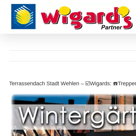
Skip
to
content
Terrassendach Stadt Wehlen – ☑️Wigards: ☎️Treppen