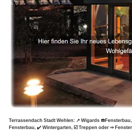
Terrassendach Stadt Wehlen: ↗️ Wigards ☎️Fensterbau,
Fensterbau, ✔️ Wintergarten, ☑️ Treppen oder ⇒ Fenst