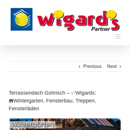
Skip
to
content
Previous
Next
Terrassendach Gohrisch – ✅Wigards:
☎️Wintergarten, Fensterbau, Treppen,
Fensterläden