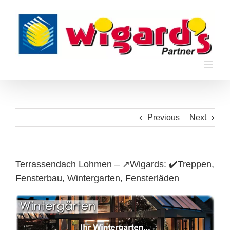
Skip
to
content
Previous
Next
Terrassendach Lohmen – ↗️Wigards: ✔️Treppen,
Fensterbau, Wintergarten, Fensterläden