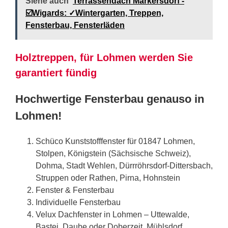
Siehe auch
Terrassendach Markersdorf -
☑️Wigards: ✓Wintergarten, Treppen,
Fensterbau, Fensterläden
Holztreppen, für Lohmen werden Sie
garantiert fündig
Hochwertige Fensterbau genauso in
Lohmen!
Schüco Kunststofffenster für 01847 Lohmen,
Stolpen, Königstein (Sächsische Schweiz),
Dohma, Stadt Wehlen, Dürrröhrsdorf-Dittersbach,
Struppen oder Rathen, Pirna, Hohnstein
Fenster & Fensterbau
Individuelle Fensterbau
Velux Dachfenster in Lohmen – Uttewalde,
Bastei, Daube oder Doberzeit, Mühlsdorf