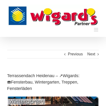
Skip
to
content
Previous
Next
Terrassendach Heidenau – ↗️Wigards:
☎️Fensterbau, Wintergarten, Treppen,
Fensterläden