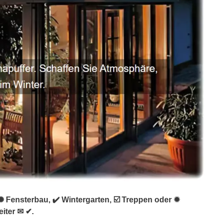
 Fensterbau, ✔️ Wintergarten, ☑️ Treppen oder ✹
iter ✉ ✔.