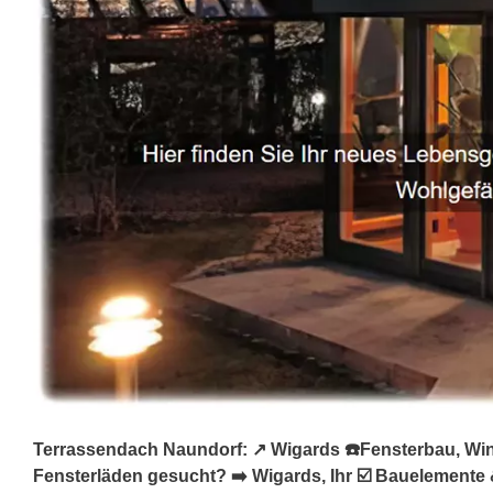
Terrassendach Naundorf: ↗️ Wigards ☎️Fensterbau, Win
Fensterläden gesucht? ➡️ Wigards, Ihr ☑️ Bauelemente