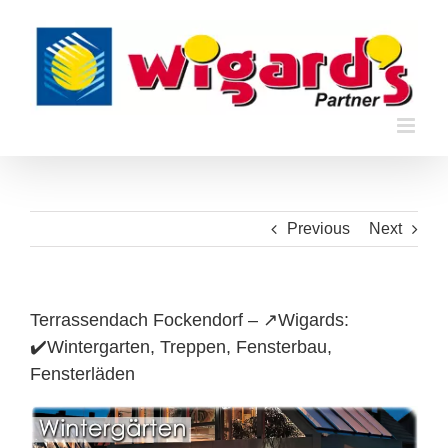
Skip
to
content
Previous
Next
Terrassendach Fockendorf – ↗️Wigards:
✔️Wintergarten, Treppen, Fensterbau,
Fensterläden