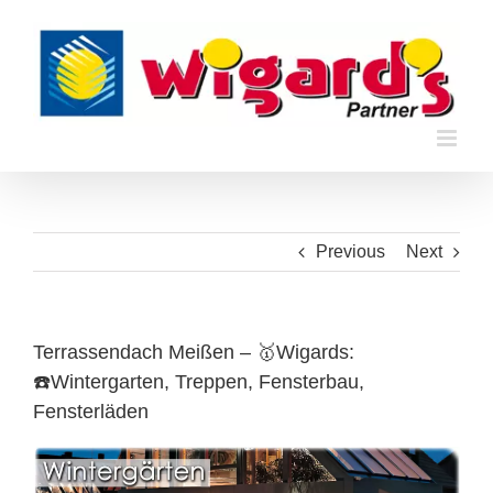
Skip
to
content
Previous
Next
Terrassendach Meißen – 🥇Wigards:
☎️Wintergarten, Treppen, Fensterbau,
Fensterläden