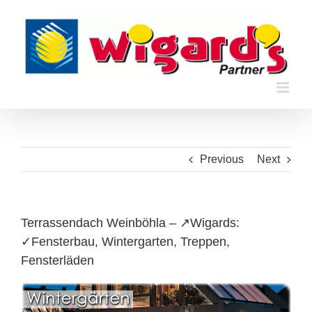
Skip
to
content
Previous
Next
Terrassendach Weinböhla – ↗️Wigards:
✓Fensterbau, Wintergarten, Treppen,
Fensterläden