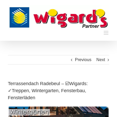
Skip
to
content
Previous
Next
Terrassendach Radebeul – ☑️Wigards:
✓Treppen, Wintergarten, Fensterbau,
Fensterläden