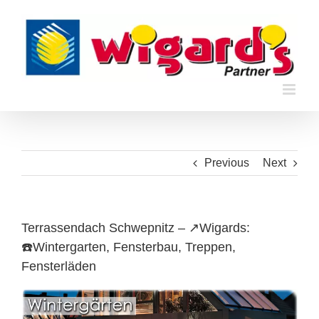
Skip
to
content
Previous
Next
Terrassendach Schwepnitz – ↗️Wigards:
☎️Wintergarten, Fensterbau, Treppen,
Fensterläden