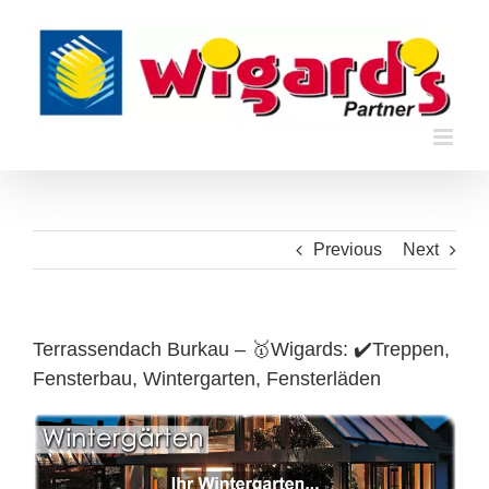
Skip
to
content
Previous
Next
Terrassendach Burkau – 🥇Wigards: ✔️Treppen,
Fensterbau, Wintergarten, Fensterläden