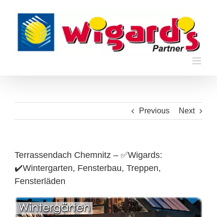
Skip
to
content
Previous
Next
Terrassendach Chemnitz – ✅Wigards:
✔️Wintergarten, Fensterbau, Treppen,
Fensterläden