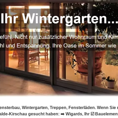
ensterbau, Wintergarten, Treppen, Fensterläden. Wenn Sie 
alde-Kirschau gesucht haben: ➡️ Wigards, Ihr ☑️ Baueleme