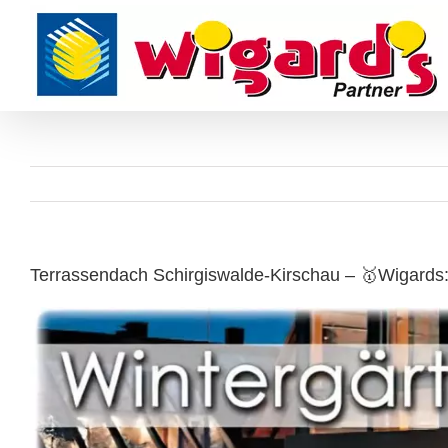
Skip
to
content
Terrassendach Schirgiswalde-Kirschau – 🥇Wigards: