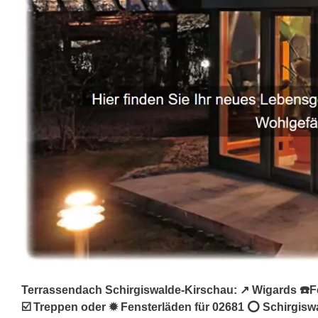
Terrassendach Schirgiswalde-Kirschau: ↗️ Wigards ☎️F
☑️ Treppen oder ✹ Fensterläden für 02681 ⭕ Schirgisw