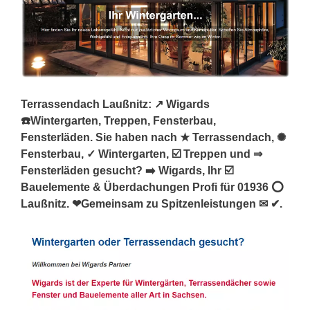
Terrassendach Laußnitz: ↗️ Wigards
☎️Wintergarten, Treppen, Fensterbau,
Fensterläden. Sie haben nach ★ Terrassendach, ✺
Fensterbau, ✓ Wintergarten, ☑️ Treppen und ⇒
Fensterläden gesucht? ➡️ Wigards, Ihr ☑️
Bauelemente & Überdachungen Profi für 01936 ⭕
Laußnitz. ❤Gemeinsam zu Spitzenleistungen ✉ ✔.