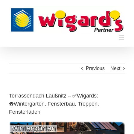
Skip
to
content
Previous
Next
Terrassendach Laußnitz – ✅Wigards:
☎️Wintergarten, Fensterbau, Treppen,
Fensterläden