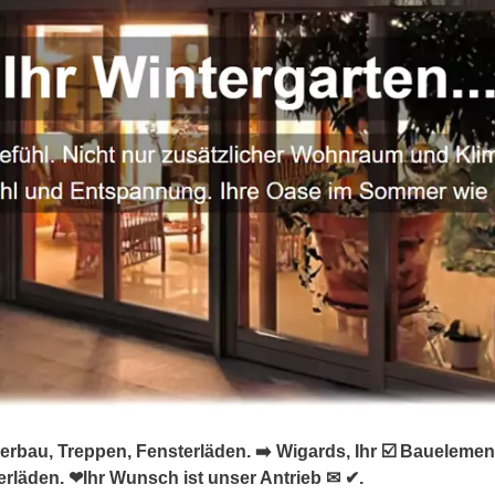
terbau, Treppen, Fensterläden. ➡️ Wigards, Ihr ☑️ Baueleme
erläden. ❤Ihr Wunsch ist unser Antrieb ✉ ✔.