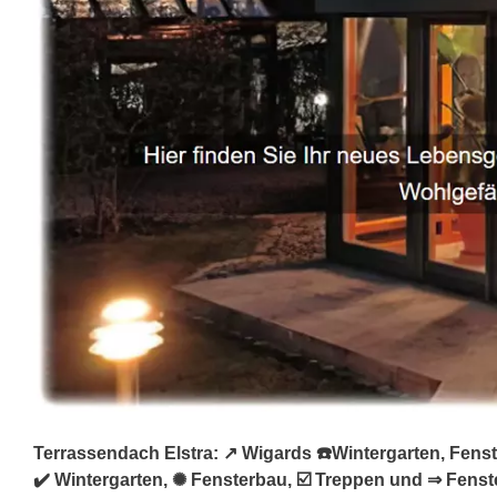
Terrassendach Elstra: ↗️ Wigards ☎️Wintergarten, Fens
✔️ Wintergarten, ✺ Fensterbau, ☑️ Treppen und ⇒ Fenst