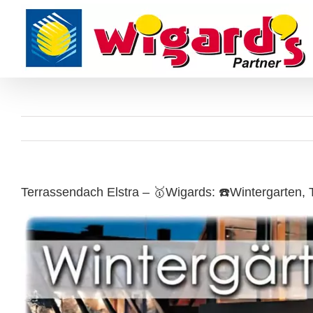
Skip
to
content
Terrassendach Elstra – 🥇Wigards: ☎️Wintergarten,