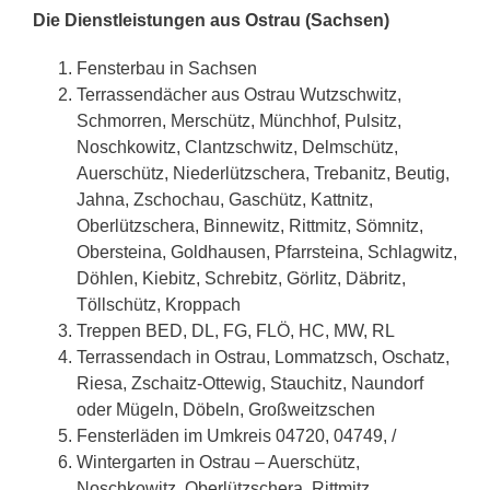
Die Dienstleistungen aus Ostrau (Sachsen)
Fensterbau in Sachsen
Terrassendächer aus Ostrau Wutzschwitz,
Schmorren, Merschütz, Münchhof, Pulsitz,
Noschkowitz, Clantzschwitz, Delmschütz,
Auerschütz, Niederlützschera, Trebanitz, Beutig,
Jahna, Zschochau, Gaschütz, Kattnitz,
Oberlützschera, Binnewitz, Rittmitz, Sömnitz,
Obersteina, Goldhausen, Pfarrsteina, Schlagwitz,
Döhlen, Kiebitz, Schrebitz, Görlitz, Däbritz,
Töllschütz, Kroppach
Treppen BED, DL, FG, FLÖ, HC, MW, RL
Terrassendach in Ostrau, Lommatzsch, Oschatz,
Riesa, Zschaitz-Ottewig, Stauchitz, Naundorf
oder Mügeln, Döbeln, Großweitzschen
Fensterläden im Umkreis 04720, 04749, /
Wintergarten in Ostrau – Auerschütz,
Noschkowitz, Oberlützschera, Rittmitz,