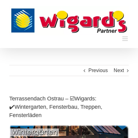
Skip
to
content
Previous
Next
Terrassendach Ostrau – ☑️Wigards:
✔️Wintergarten, Fensterbau, Treppen,
Fensterläden