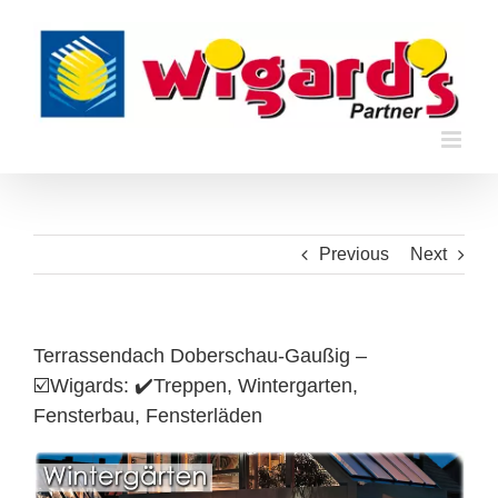
Skip
to
content
Previous
Next
Terrassendach Doberschau-Gaußig –
☑️Wigards: ✔️Treppen, Wintergarten,
Fensterbau, Fensterläden