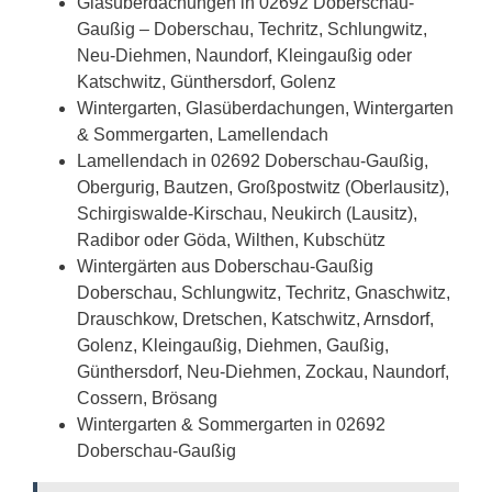
Glasüberdachungen in 02692 Doberschau-
Gaußig – Doberschau, Techritz, Schlungwitz,
Neu-Diehmen, Naundorf, Kleingaußig oder
Katschwitz, Günthersdorf, Golenz
Wintergarten, Glasüberdachungen, Wintergarten
& Sommergarten, Lamellendach
Lamellendach in 02692 Doberschau-Gaußig,
Obergurig, Bautzen, Großpostwitz (Oberlausitz),
Schirgiswalde-Kirschau, Neukirch (Lausitz),
Radibor oder Göda, Wilthen, Kubschütz
Wintergärten aus Doberschau-Gaußig
Doberschau, Schlungwitz, Techritz, Gnaschwitz,
Drauschkow, Dretschen, Katschwitz,
Arnsdorf
,
Golenz, Kleingaußig, Diehmen, Gaußig,
Günthersdorf, Neu-Diehmen, Zockau, Naundorf,
Cossern, Brösang
Wintergarten & Sommergarten in 02692
Doberschau-Gaußig