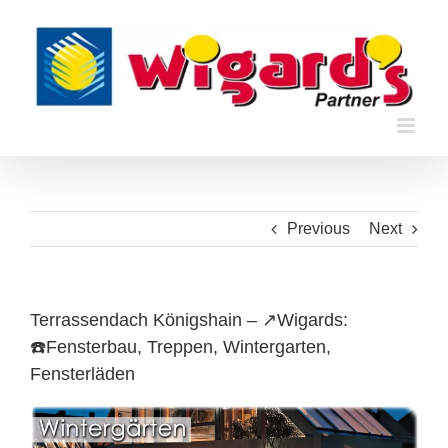
Skip
to
content
Previous
Next
Terrassendach Königshain – ↗️Wigards:
☎️Fensterbau, Treppen, Wintergarten,
Fensterläden