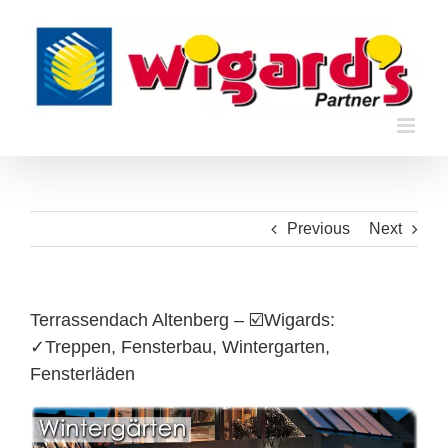
Skip
to
content
Previous
Next
Terrassendach Altenberg – ☑️Wigards:
✓Treppen, Fensterbau, Wintergarten,
Fensterläden