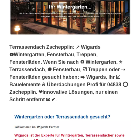
Terrassendach Zschepplin: ↗️ Wigards
☎️Wintergarten, Fensterbau, Treppen,
Fensterläden. Wenn Sie nach ♻ Wintergarten, ⭐
Terrassendach, ✺ Fensterbau, ☑️ Treppen oder ⇒
Fensterläden gesucht haben: ➡️ Wigards, Ihr ☑️
Bauelemente & Überdachungen Profi für 04838 ⭕
Zschepplin. ❤Innovative Lösungen, nur einen
Schritt entfernt ✉ ✔.