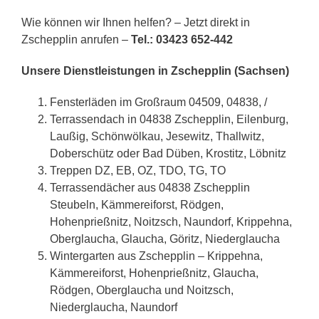
Wie können wir Ihnen helfen? – Jetzt direkt in
Zschepplin anrufen –
Tel.: 03423 652-442
Unsere Dienstleistungen in Zschepplin (Sachsen)
Fensterläden im Großraum 04509, 04838, /
Terrassendach in 04838 Zschepplin, Eilenburg,
Laußig, Schönwölkau, Jesewitz, Thallwitz,
Doberschütz oder Bad Düben, Krostitz, Löbnitz
Treppen DZ, EB, OZ, TDO, TG, TO
Terrassendächer aus 04838 Zschepplin
Steubeln, Kämmereiforst, Rödgen,
Hohenprießnitz, Noitzsch, Naundorf, Krippehna,
Oberglaucha, Glaucha, Göritz, Niederglaucha
Wintergarten aus Zschepplin – Krippehna,
Kämmereiforst, Hohenprießnitz, Glaucha,
Rödgen, Oberglaucha und Noitzsch,
Niederglaucha, Naundorf