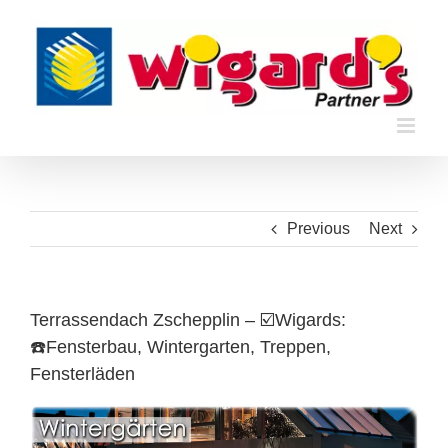
Skip
to
content
Previous
Next
Terrassendach Zschepplin – ☑️Wigards:
☎️Fensterbau, Wintergarten, Treppen,
Fensterläden