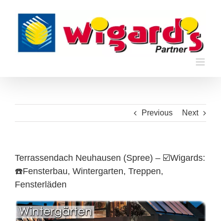
Skip
to
content
Previous
Next
Terrassendach Neuhausen (Spree) – ☑️Wigards:
☎️Fensterbau, Wintergarten, Treppen,
Fensterläden