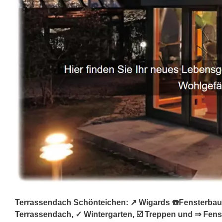
Terrassendach Schönteichen: ↗️ Wigards ☎️Fensterbau,
Terrassendach, ✓ Wintergarten, ☑️ Treppen und ⇒ Fenst