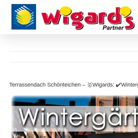
Skip
to
content
Terrassendach Schönteichen – 🥇Wigards: ✔️Winterg