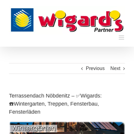
Skip
to
content
Previous
Next
Terrassendach Nöbdenitz – ✅Wigards:
☎️Wintergarten, Treppen, Fensterbau,
Fensterläden