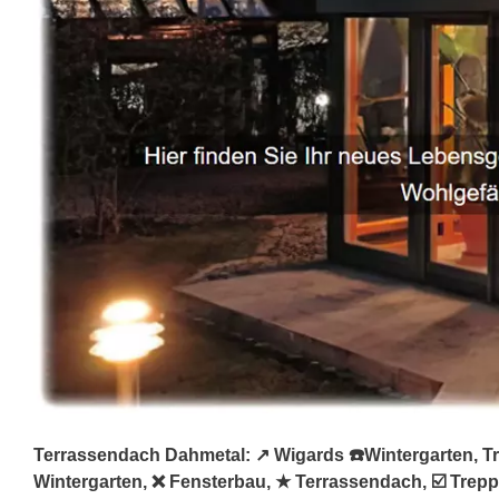
Terrassendach Dahmetal: ↗️ Wigards ☎️Wintergarten, Tr
Wintergarten, ❌ Fensterbau, ★ Terrassendach, ☑️ Trep