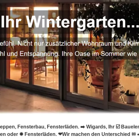
eppen, Fensterbau, Fensterläden. ➡️ Wigards, Ihr ☑️ Bauel
pen oder ✹ Fensterläden. ❤Wir machen den Unterschied ✉ 