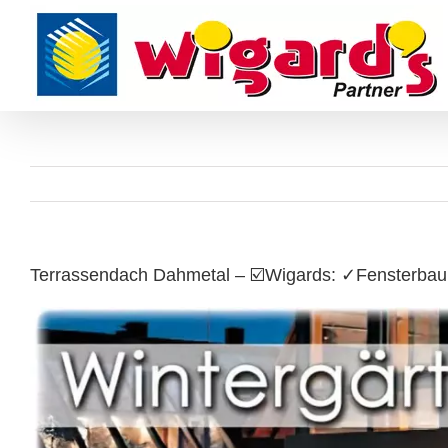
Skip
to
content
Terrassendach Dahmetal – ☑️Wigards: ✓Fensterbau,