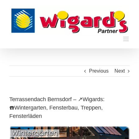
Skip
to
content
Previous
Next
Terrassendach Bernsdorf – ↗️Wigards:
☎️Wintergarten, Fensterbau, Treppen,
Fensterläden