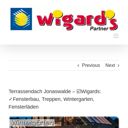
Skip
to
content
Previous
Next
Terrassendach Jonaswalde – ☑️Wigards:
✓Fensterbau, Treppen, Wintergarten,
Fensterläden