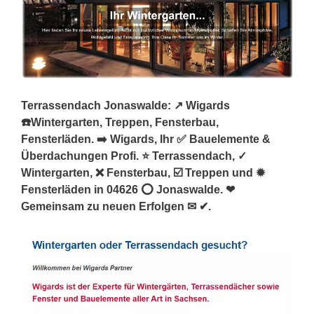
Terrassendach Jonaswalde: ↗️ Wigards
☎️Wintergarten, Treppen, Fensterbau,
Fensterläden. ➡️ Wigards, Ihr ✅ Bauelemente &
Überdachungen Profi. ⭐ Terrassendach, ✓
Wintergarten, ❌ Fensterbau, ☑️ Treppen und ✹
Fensterläden in 04626 ⭕ Jonaswalde. ❤
Gemeinsam zu neuen Erfolgen ✉ ✔.