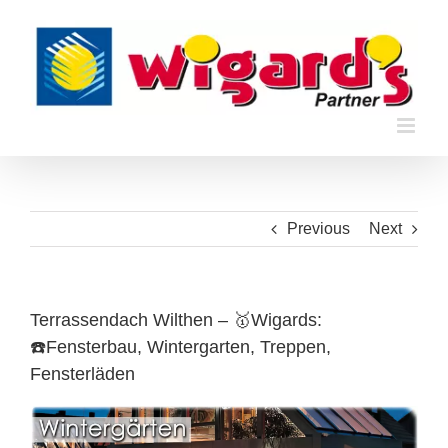
Skip
to
content
Previous
Next
Terrassendach Wilthen – 🥇Wigards:
☎️Fensterbau, Wintergarten, Treppen,
Fensterläden