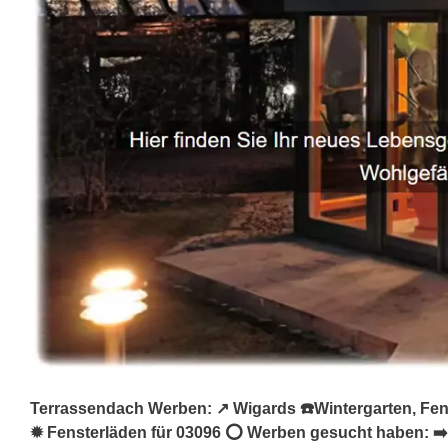
Terrassendach Werben: ↗️ Wigards ☎️Wintergarten, Fen
✹ Fensterläden für 03096 ⭕ Werben gesucht haben: ➡️ 