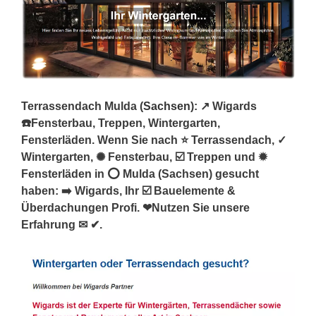
Terrassendach Mulda (
Sachsen
): ↗️ Wigards
☎️Fensterbau, Treppen, Wintergarten,
Fensterläden. Wenn Sie nach ⭐ Terrassendach, ✓
Wintergarten, ✺ Fensterbau, ☑️ Treppen und ✹
Fensterläden in ⭕ Mulda (Sachsen) gesucht
haben: ➡️ Wigards, Ihr ☑️ Bauelemente &
Überdachungen Profi. ❤Nutzen Sie unsere
Erfahrung ✉ ✔.