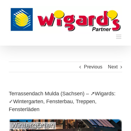
Skip
to
content
Previous
Next
Terrassendach Mulda (Sachsen) – ↗️Wigards:
✓Wintergarten, Fensterbau, Treppen,
Fensterläden