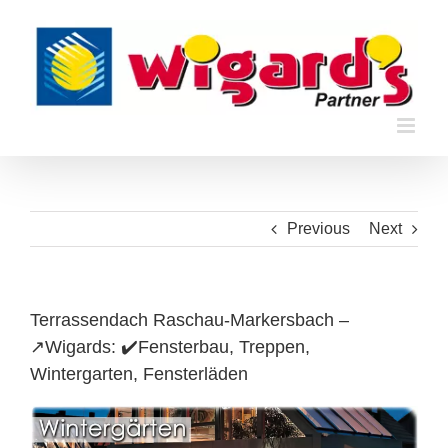
Skip
to
content
Previous
Next
Terrassendach Raschau-Markersbach –
↗️Wigards: ✔️Fensterbau, Treppen,
Wintergarten, Fensterläden