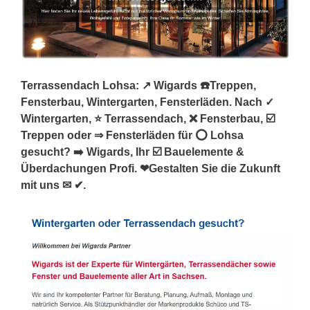
Terrassendach Lohsa: ↗️ Wigards ☎️Treppen,
Fensterbau, Wintergarten, Fensterläden. Nach ✓
Wintergarten, ⭐ Terrassendach, ❌ Fensterbau, ☑️
Treppen oder ⇒ Fensterläden für ⭕ Lohsa
gesucht? ➡️ Wigards, Ihr ☑️ Bauelemente &
Überdachungen Profi. ❤Gestalten Sie die Zukunft
mit uns ✉ ✔.