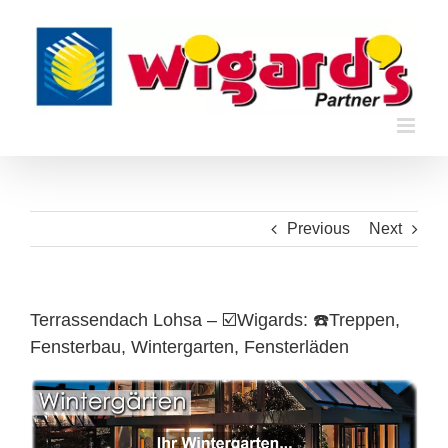
Skip
to
content
Previous
Next
Terrassendach Lohsa – ☑️Wigards: ☎️Treppen,
Fensterbau, Wintergarten, Fensterläden