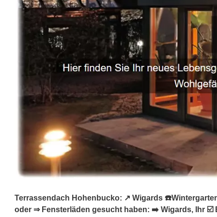
Terrassendach Hohenbucko: ↗️ Wigards ☎️Wintergarten,
oder ⇒ Fensterläden gesucht haben: ➡️ Wigards, Ihr 