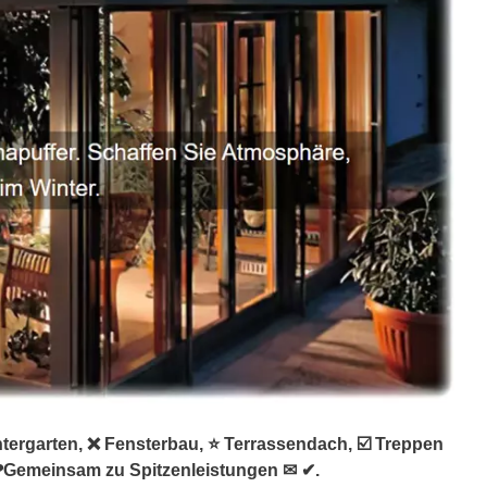
ergarten, ❌ Fensterbau, ⭐ Terrassendach, ☑️ Treppen
❤Gemeinsam zu Spitzenleistungen ✉ ✔.