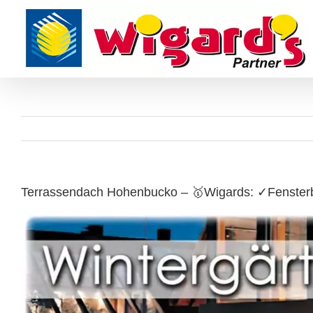
Skip
to
content
Terrassendach Hohenbucko – 🥇Wigards: ✓Fensterba