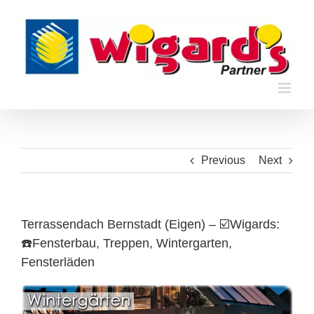
Skip
to
content
Previous
Next
Terrassendach Bernstadt (Eigen) – ☑️Wigards:
☎️Fensterbau, Treppen, Wintergarten,
Fensterläden