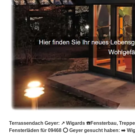
Terrassendach Geyer: ↗️ Wigards ☎️Fensterbau, Treppen
Fensterläden für 09468 ⭕ Geyer gesucht haben: ➡️ Wi