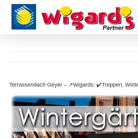
Skip
to
content
Terrassendach Geyer – ↗️Wigards: ✔️Treppen, Winte