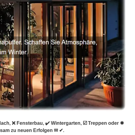
ach, ❌ Fensterbau, ✔️ Wintergarten, ☑️ Treppen oder ✹
nsam zu neuen Erfolgen ✉ ✔.