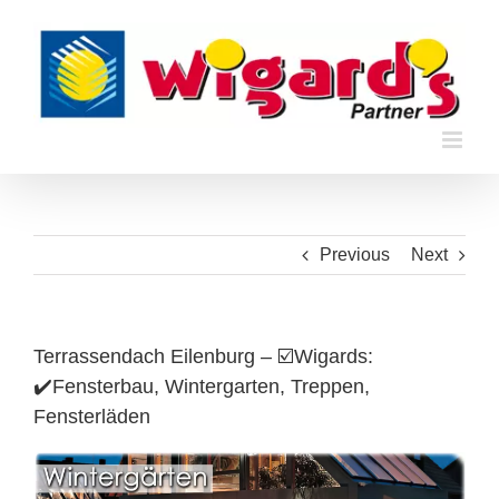
Skip
to
content
Previous
Next
Terrassendach Eilenburg – ☑️Wigards:
✔️Fensterbau, Wintergarten, Treppen,
Fensterläden