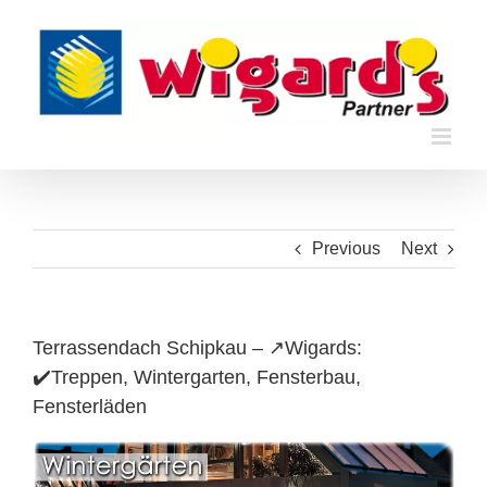
Skip
to
content
Previous
Next
Terrassendach Schipkau – ↗️Wigards:
✔️Treppen, Wintergarten, Fensterbau,
Fensterläden