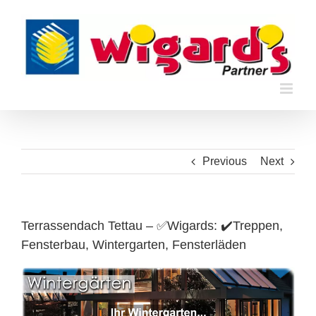
Skip
to
content
Previous
Next
Terrassendach Tettau – ✅Wigards: ✔️Treppen,
Fensterbau, Wintergarten, Fensterläden