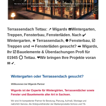
Terrassendach Tettau: ↗️ Wigards ☎️Wintergarten,
Treppen, Fensterbau, Fensterläden. Nach ✔️
Wintergarten, ★ Terrassendach, ✺ Fensterbau, ☑️
Treppen und ⇒ Fensterläden gesucht? ➡️ Wigards,
Ihr ☑️ Bauelemente & Überdachungen Profi für
01945 ⭕ Tettau. ❤Wir bringen Ihre Projekte voran
✉ ✔.