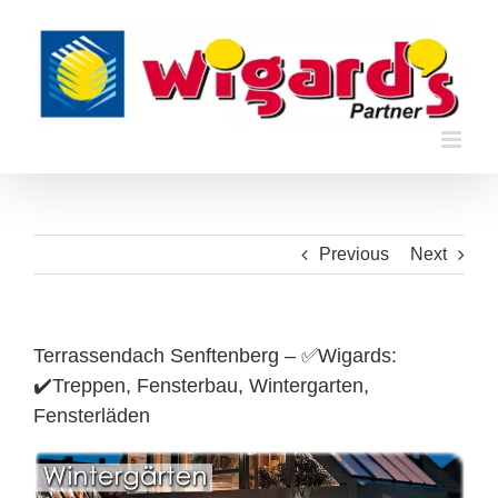
Skip
to
content
Previous
Next
Terrassendach Senftenberg – ✅Wigards:
✔️Treppen, Fensterbau, Wintergarten,
Fensterläden