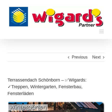
Skip
to
content
Previous
Next
Terrassendach Schönborn – ✅Wigards:
✓Treppen, Wintergarten, Fensterbau,
Fensterläden