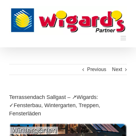
Skip
to
content
Previous
Next
Terrassendach Sallgast – ↗️Wigards:
✓Fensterbau, Wintergarten, Treppen,
Fensterläden