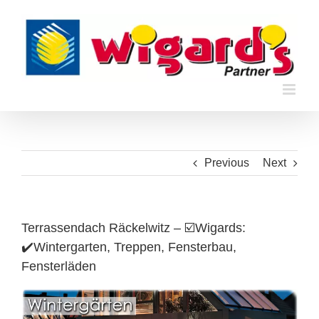
Skip
to
content
Previous
Next
Terrassendach Räckelwitz – ☑️Wigards:
✔️Wintergarten, Treppen, Fensterbau,
Fensterläden