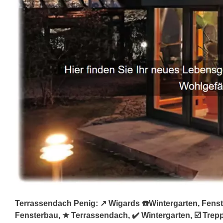
Terrassendach Penig: ↗️ Wigards ☎️Wintergarten, Fenst
Fensterbau, ★ Terrassendach, ✔️ Wintergarten, ☑️ Tre