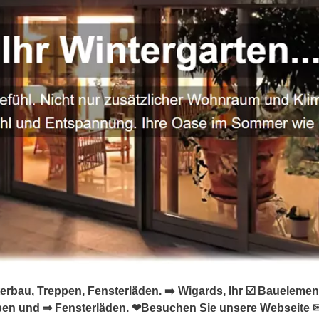
erbau, Treppen, Fensterläden. ➡️ Wigards, Ihr ☑️ Baueleme
ppen und ⇒ Fensterläden. ❤Besuchen Sie unsere Webseite 