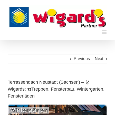
Skip
to
content
Previous
Next
Terrassendach Neustadt (Sachsen) – 🥇
Wigards: ☎️Treppen, Fensterbau, Wintergarten,
Fensterläden