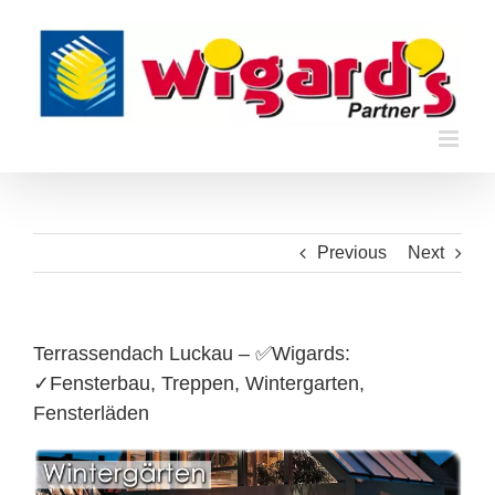
Skip
to
content
Previous
Next
Terrassendach Luckau – ✅Wigards:
✓Fensterbau, Treppen, Wintergarten,
Fensterläden