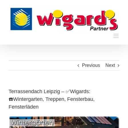
Skip
to
content
Previous
Next
Terrassendach Leipzig – ✅Wigards:
☎️Wintergarten, Treppen, Fensterbau,
Fensterläden