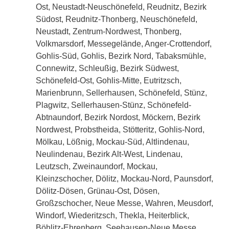
Ost, Neustadt-Neuschönefeld, Reudnitz, Bezirk
Südost, Reudnitz-Thonberg, Neuschönefeld,
Neustadt, Zentrum-Nordwest, Thonberg,
Volkmarsdorf, Messegelände, Anger-Crottendorf,
Gohlis-Süd, Gohlis, Bezirk Nord, Tabaksmühle,
Connewitz, Schleußig, Bezirk Südwest,
Schönefeld-Ost, Gohlis-Mitte, Eutritzsch,
Marienbrunn, Sellerhausen, Schönefeld, Stünz,
Plagwitz, Sellerhausen-Stünz, Schönefeld-
Abtnaundorf, Bezirk Nordost, Möckern, Bezirk
Nordwest, Probstheida, Stötteritz, Gohlis-Nord,
Mölkau, Lößnig, Mockau-Süd, Altlindenau,
Neulindenau, Bezirk Alt-West, Lindenau,
Leutzsch, Zweinaundorf, Mockau,
Kleinzschocher, Dölitz, Mockau-Nord, Paunsdorf,
Dölitz-Dösen, Grünau-Ost, Dösen,
Großzschocher, Neue Messe, Wahren, Meusdorf,
Windorf, Wiederitzsch, Thekla, Heiterblick,
Böhlitz-Ehrenberg, Seehausen-Neue Messe,