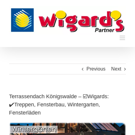
Skip
to
content
Previous
Next
Terrassendach Königswalde – ☑️Wigards:
✔️Treppen, Fensterbau, Wintergarten,
Fensterläden